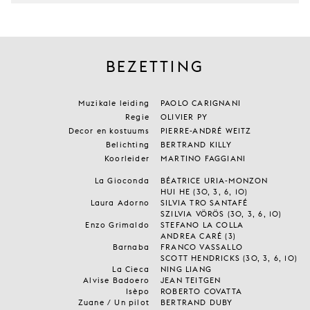
BEZETTING
Muzikale leiding
PAOLO CARIGNANI
Regie
OLIVIER PY
Decor en kostuums
PIERRE-ANDRÉ WEITZ
Belichting
BERTRAND KILLY
Koorleider
MARTINO FAGGIANI
La Gioconda
BÉATRICE URIA-MONZON
HUI HE (30, 3, 6, 10)
Laura Adorno
SILVIA TRO SANTAFÉ
SZILVIA VÖRÖS (30, 3, 6, 10)
Enzo Grimaldo
STEFANO LA COLLA
ANDREA CARÉ (3)
Barnaba
FRANCO VASSALLO
SCOTT HENDRICKS (30, 3, 6, 10)
La Cieca
NING LIANG
Alvise Badoero
JEAN TEITGEN
Isèpo
ROBERTO COVATTA
Zuane / Un pilot
BERTRAND DUBY