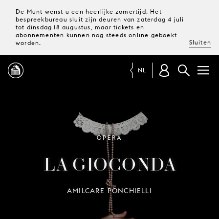
De Munt wenst u een heerlijke zomertijd. Het
bespreekbureau sluit zijn deuren van zaterdag 4 juli
tot dinsdag 18 augustus, maar tickets en
abonnementen kunnen nog steeds online geboekt
Sluiten
worden.
NL
PROGRAMMA
MAGAZINE
OPERA
LA GIOCONDA
TICKETS &
ABONNEMENTEN
AMILCARE PONCHIELLI
UW
BEZOEK