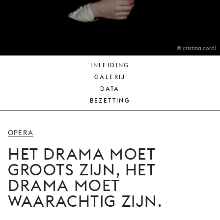
JONG
PUBLIEK
DE
MUNT
© cristina coral
INLEIDING
STEUN
GALERIJ
ONS
DATA
BEZETTING
OPERA
HET DRAMA MOET
GROOTS ZIJN, HET
DRAMA MOET
WAARACHTIG ZIJN.