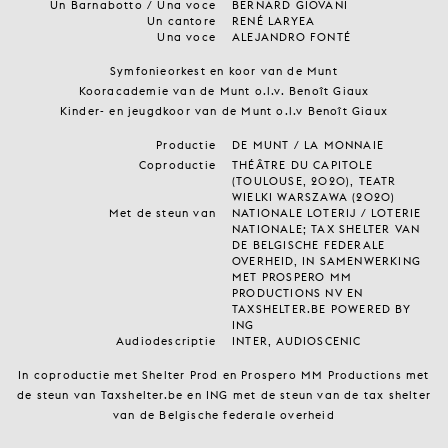
Un Barnabotto / Una voce
BERNARD GIOVANI
Un cantore
RENÉ LARYEA
Una voce
ALEJANDRO FONTÉ
Symfonieorkest en koor van de Munt
Kooracademie van de Munt o.l.v. Benoît Giaux
Kinder- en jeugdkoor van de Munt o.l.v Benoît Giaux
Productie
DE MUNT / LA MONNAIE
Coproductie
THÉÂTRE DU CAPITOLE
(TOULOUSE, 2020), TEATR
WIELKI WARSZAWA (2020)
Met de steun van
NATIONALE LOTERIJ / LOTERIE
NATIONALE; TAX SHELTER VAN
DE BELGISCHE FEDERALE
OVERHEID, IN SAMENWERKING
MET PROSPERO MM
PRODUCTIONS NV EN
TAXSHELTER.BE POWERED BY
ING
Audiodescriptie
INTER, AUDIOSCENIC
In coproductie met Shelter Prod en Prospero MM Productions met
de steun van Taxshelter.be en ING met de steun van de tax shelter
van de Belgische federale overheid