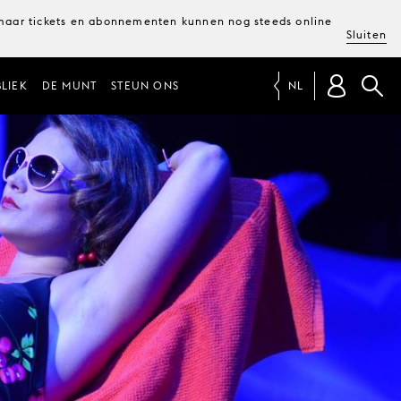
, maar tickets en abonnementen kunnen nog steeds online
Sluiten
LIEK
DE MUNT
STEUN ONS
NL