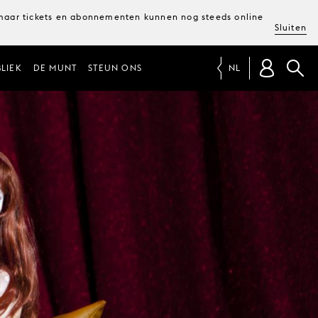
, maar tickets en abonnementen kunnen nog steeds online
Sluiten
LIEK
DE MUNT
STEUN ONS
NL