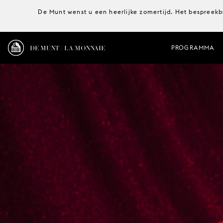
De Munt wenst u een heerlijke zomertijd. Het bespreekb
DE MUNT / LA MONNAIE
PROGRAMMA