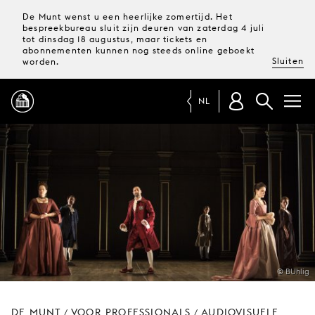
De Munt wenst u een heerlijke zomertijd. Het
bespreekbureau sluit zijn deuren van zaterdag 4 juli
tot dinsdag 18 augustus, maar tickets en
abonnementen kunnen nog steeds online geboekt
Sluiten
worden.
NL
PROGRAMMA
MAGAZINE
TICKETS &
ABONNEMENTEN
© BUhlig
UW
BEZOEK
DE MUNT
VOOR PROFESSIONALS
AUDIOVISUELE
/
/