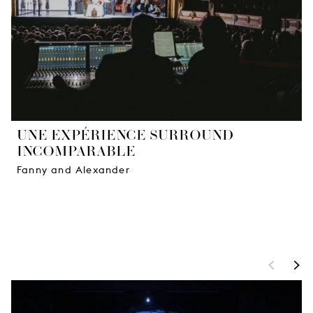
JEUNE
PUBLIC
LA
MONNAIE
NOUS
SOUTENIR
UNE EXPÉRIENCE SURROUND
INCOMPARABLE
Fanny and Alexander
<
>