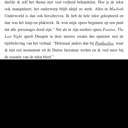
durfde ik zelf het thema met veel vrijheid behandelen. Hoe je de tekst
ook manipuleert, het onderwerp blijft altijd zo sterk. Alles in
Macbeth
Underworld is dan ook herschreven. Ik heb de hele tekst gekopieerd en
dan was het knip-en-plakwerk. Ik wou mijn opera beginnen op een punt
dat alle personages dood zijn.” Net als in zijn eerdere opera
Faustus, The
Last Night
speelt Dusapin in deze nieuwe creatie dus opnieuw met de
tijdsbeleving van het verhaal. “Helemaal anders dan bij
Penthesilea
, waar
ik met een monument uit de Duitse literatuur werkte en ik veel meer bij
de essentie van de tekst bleef.”
INSPIRATIE BIJ POLANSKI
Wanneer we Pascal Dusapin vragen, waarom hij zich nu pas aan Macbeth
durfde te wagen, antwoordt hij gniffelend: “
Penthesilea
was zo een
afgrijselijk verhaal, dat ik me begon af te vragen hoe ik dat zou
overtreffen. Dan kom je uiteindelijk wel bij Macbeth terecht.” Zijn
gezicht wordt weer serieuzer, en hij gaat onverstoord verder. “Eigenlijk
spookt
Macbeth
al erg lang door mijn hoofd. Dat is typisch voor mijn