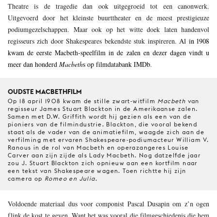
Theatre is de tragedie dan ook uitgegroeid tot een canonwerk.
Uitgevoerd door het kleinste buurttheater en de meest prestigieuze
podiumgezelschappen. Maar ook op het witte doek laten handenvol
regisseurs zich door Shakespeares bekendste stuk inspireren.
Al in 1908
kwam de eerste Macbeth-speelfilm in de zalen en dezer dagen vindt u
meer dan honderd
Macbeth
s op filmdatabank IMDb
.
OUDSTE MACBETHFILM
Op 18 april 1908 kwam de stille zwart-witfilm
Macbeth
van
regisseur James Stuart Blackton in de Amerikaanse zalen.
Samen met D.W. Griffith wordt hij gezien als een van de
pioniers van de filmindustrie. Blackton, die vooral bekend
staat als de vader van de animatiefilm, waagde zich aan de
verfilming met ervaren Shakespeare-podiumacteur William V.
Ranous in de rol van Macbeth en operazangeres Louise
Carver aan zijn zijde als Lady Macbeth. Nog datzelfde jaar
zou J. Stuart Blackton zich opnieuw aan een kortfilm naar
een tekst van Shakespeare wagen. Toen richtte hij zijn
camera op
Romeo en Julia
.
Voldoende materiaal dus voor componist Pascal Dusapin om z’n ogen
flink de kost te geven. Want het was vooral die filmgeschiedenis die hem