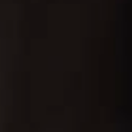
JONG
PUBLIEK
DE
MUNT
STEUN
ONS