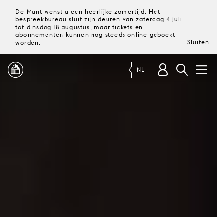
De Munt wenst u een heerlijke zomertijd. Het
bespreekbureau sluit zijn deuren van zaterdag 4 juli
tot dinsdag 18 augustus, maar tickets en
abonnementen kunnen nog steeds online geboekt
Sluiten
worden.
NL
PROGRAMMA
MAGAZINE
TICKETS &
ABONNEMENTEN
UW
BEZOEK