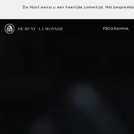
De Munt wenst u een heerlijke zomertijd. Het bespreekb
DE MUNT / LA MONNAIE
PROGRAMMA