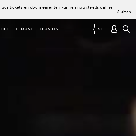
, maar tickets en abonnementen kunnen nog steeds online
Sluiten
LIEK
DE MUNT
STEUN ONS
NL