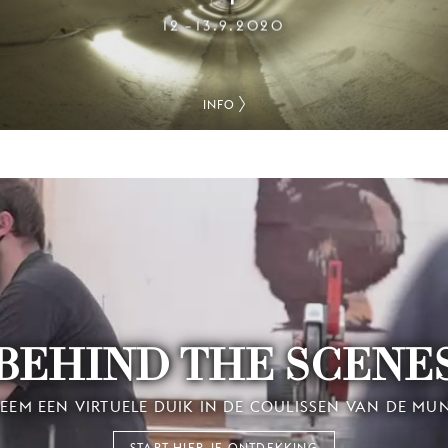
12
13.9.2020
–
INFO
BEHIND THE SCENE
EEM EEN VIRTUELE DUIK IN DE COULISSEN VAN DE MU
START HIER JE ONTDEKKING