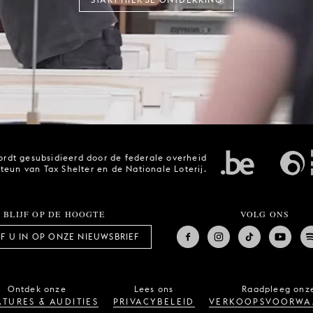
rdt gesubsidieerd door de federale overheid
steun van Tax Shelter en de Nationale Loterij.
BLIJF OP DE HOOGTE
VOLG ONS
JF U IN OP ONZE NIEUWSBRIEF
Ontdek onze
Lees ons
Raadpleeg onz
TURES & AUDITIES
PRIVACYBELEID
VERKOOPSVOORWA