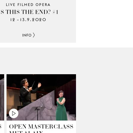
LIVE FILMED OPERA
IS THIS THE END? #1
12
13.9.2020
–
INFO
S
OPEN MASTERCLASS
MET ALAIN