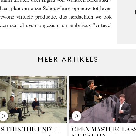
 - haar plan om onze Schouwburg opnieuw tot leven
ewone virtuele productie, dus herdachten we ook
ten een al even ongezien, en ambitieus "virtueel
MEER ARTIKELS
IS THIS THE END?#1
OPEN MASTERCLAS
MET ALAIN