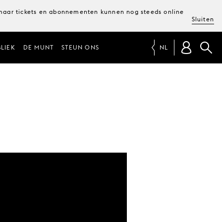
, maar tickets en abonnementen kunnen nog steeds online
Sluiten
LIEK
DE MUNT
STEUN ONS
NL