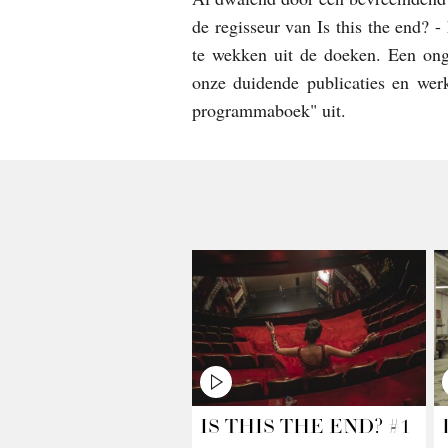
de regisseur van Is this the end?
te wekken uit de doeken. Een ong
onze duidende publicaties en werk
programmaboek" uit.
IS THIS THE END? #1