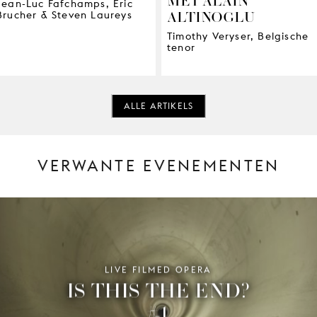
Jean-Luc Fafchamps, Éric
ALTINOGLU
Brucher & Steven Laureys
Timothy Veryser, Belgische
tenor
ALLE ARTIKELS
VERWANTE EVENEMENTEN
LIVE FILMED OPERA
IS THIS THE END?
#1