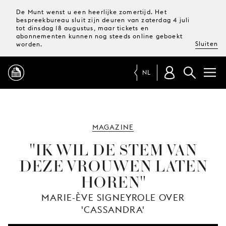
De Munt wenst u een heerlijke zomertijd. Het
bespreekbureau sluit zijn deuren van zaterdag 4 juli
tot dinsdag 18 augustus, maar tickets en
abonnementen kunnen nog steeds online geboekt
Sluiten
worden.
NL
PROGRAMMA
MAGAZINE
MAGAZINE
"IK WIL DE STEM VAN
DEZE VROUWEN LATEN
TICKETS &
HOREN"
ABONNEMENTEN
MARIE-ÈVE SIGNEYROLE OVER
UW
'CASSANDRA'
BEZOEK