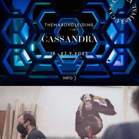
THEMARONDLEIDING
CASSANDRA FESTIVAL
CASSANDRA
18
23.9.2023
–
INFO