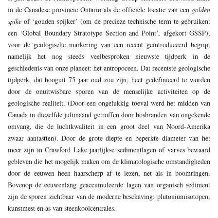
in de Canadese provincie Ontario als de officiële locatie van een
golden
spike
of ‘gouden spijker’ (om de precieze technische term te gebruiken:
een ‘Global Boundary Stratotype Section and Point’, afgekort GSSP),
voor de geologische markering van een recent geïntroduceerd begrip,
namelijk het nog steeds veelbesproken nieuwste tijdperk in de
geschiedenis van onze planeet: het antropoceen. Dat recentste geologische
tijdperk, dat hooguit 75 jaar oud zou zijn, heet gedefinieerd te worden
door de onuitwisbare sporen van de menselijke activiteiten op de
geologische realiteit. (Door een ongelukkig toeval werd het midden van
Canada in diezelfde julimaand getroffen door bosbranden van ongekende
omvang, die de luchtkwaliteit in een groot deel van Noord-Amerika
zwaar aantastten). Door de grote diepte en beperkte diameter van het
meer zijn in Crawford Lake jaarlijkse sedimentlagen of varves bewaard
gebleven die het mogelijk maken om de klimatologische omstandigheden
door de eeuwen heen haarscherp af te lezen, net als in boomringen.
Bovenop de eeuwenlang geaccumuleerde lagen van organisch sediment
zijn de sporen zichtbaar van de moderne beschaving: plutoniumisotopen,
kunstmest en as van steenkoolcentrales.