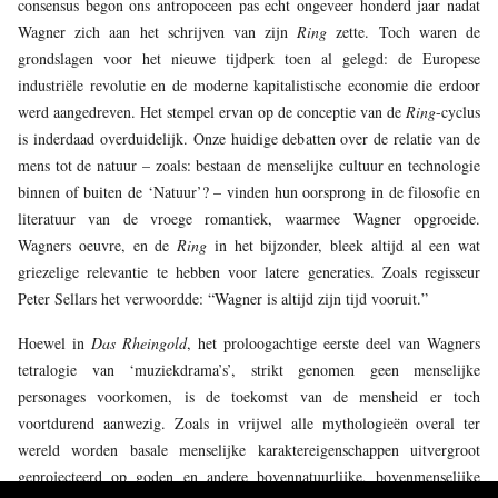
consensus begon ons antropoceen pas echt ongeveer honderd jaar nadat
Wagner zich aan het schrijven van zijn
Ring
zette. Toch waren de
grondslagen voor het nieuwe tijdperk toen al gelegd: de Europese
industriële revolutie en de moderne kapitalistische economie die erdoor
werd aangedreven. Het stempel ervan op de conceptie van de
Ring
-cyclus
is inderdaad overduidelijk. Onze huidige debatten over de relatie van de
mens tot de natuur – zoals: bestaan de menselijke cultuur en technologie
binnen of buiten de ‘Natuur’? – vinden hun oorsprong in de filosofie en
literatuur van de vroege romantiek, waarmee Wagner opgroeide.
Wagners oeuvre, en de
Ring
in het bijzonder, bleek altijd al een wat
griezelige relevantie te hebben voor latere generaties. Zoals regisseur
Peter Sellars het verwoordde: “Wagner is altijd zijn tijd vooruit.”
Hoewel in
Das Rheingold
, het proloogachtige eerste deel van Wagners
tetralogie van ‘muziekdrama’s’, strikt genomen geen menselijke
personages voorkomen, is de toekomst van de mensheid er toch
voortdurend aanwezig. Zoals in vrijwel alle mythologieën overal ter
wereld worden basale menselijke karaktereigenschappen uitvergroot
geprojecteerd op goden en andere bovennatuurlijke, bovenmenselijke