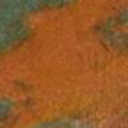
JONG
PUBLIEK
DE
MUNT
STEUN
ONS