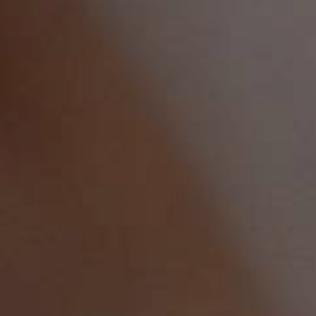
JONG
PUBLIEK
DE
MUNT
STEUN
ONS