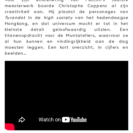
meesterwerk boorde Christophe Coppens al zijn
creativiteit aan. Hij plaatst de personages van
Turandot
in de
high society
van het hedendaagse
Hongkong, en dat universum mocht er tot in het
kleinste detail geloofwaardig uitzien. Een
titanenopdracht voor de Muntateliers, waarvoor ze
al hun kunnen en vindingrijkheid aan de dag
moesten leggen. Een kort overzicht, in cijfers en
beelden…