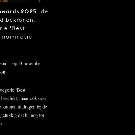
 Awards 2025
, de
ld bekronen.
‘
orie
Best
 nominatie
emd – op 13 november
ion
.
tegorie ‘Best
n beschikt, maar ook over
 kunnen uitdragen bij de
gelukkig dat hij nog tot
n
.