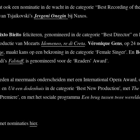
t ook een nominatie in de wacht in de categorie “Best Recording of the
 van Tsjaikovski’s
Jevgeni Onegin
bij Naxos.
ixto Bieito
feliciteren, genomineerd in de categorie “Best Director” en l
Véronique Gens
oductie van Mozarts
Idomeneo, re di Creta
.
, op 24 n
B
ge
, maakt kans op een bekroning in de categorie ‘Female Singer’. En
di’s
Falstaff
, is genomineerd voor de ‘Readers’ Award’.
leden al meermaals onderscheiden met een International Opera Award,
n
en
Uit een dodenhuis
in de categorie ‘Best New Production’, met
The
 Premiere’, en met het sociale programma
Een brug tussen twee werel
 met nominaties
hier
.