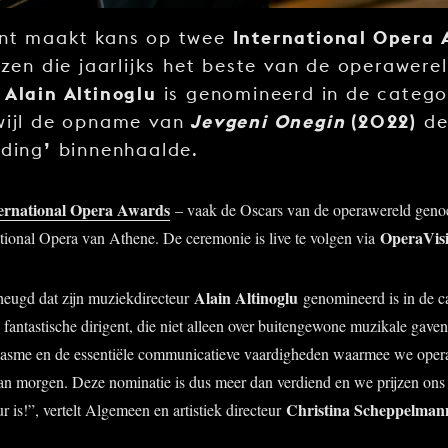
International Opera
nt maakt kans op twee
jzen die jaarlijks het beste van de operawere
Alain Altinoglu
r
is genomineerd in de categ
Jevgeni Onegin
(2022)
rwijl de opname van
de
’
rding
binnenhaalde.
ernational Opera Awards
– vaak de Oscars van de operawereld geno
OperaVis
ational Opera van Athene. De ceremonie is live te volgen via
Alain Altinoglu
heugd dat zijn muziekdirecteur
genomineerd is in de ca
 fantastische dirigent, die niet alleen over buitengewone muzikale gave
siasme en de essentiële communicatieve vaardigheden waarmee we opera
van morgen. Deze nominatie is dus meer dan verdiend en we prijzen ons 
Christina Scheppelman
 is!”, vertelt Algemeen en artistiek directeur