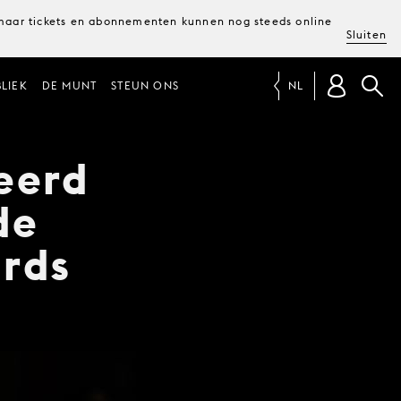
, maar tickets en abonnementen kunnen nog steeds online
Sluiten
LIEK
DE MUNT
STEUN ONS
NL
eerd
de
ards