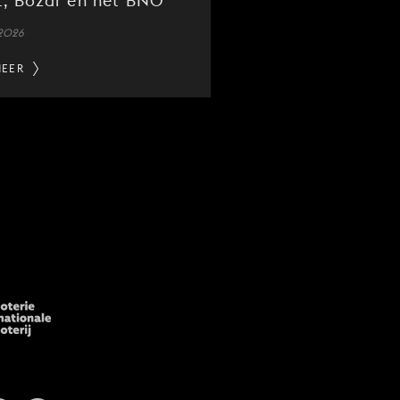
, Bozar en het BNO
 2026
MEER