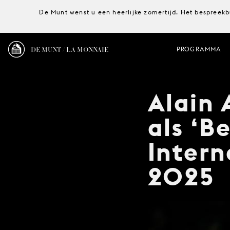
De Munt wenst u een heerlijke zomertijd. Het bespreekb
DE MUNT / LA MONNAIE
PROGRAMMA
Alain 
als ‘B
Intern
2025