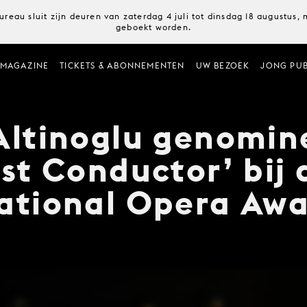
ureau sluit zijn deuren van zaterdag 4 juli tot dinsdag 18 augustus
geboekt worden.
MAGAZINE
TICKETS & ABONNEMENTEN
UW BEZOEK
JONG PUB
Altinoglu genomin
est Conductor’ bij 
ational Opera Aw