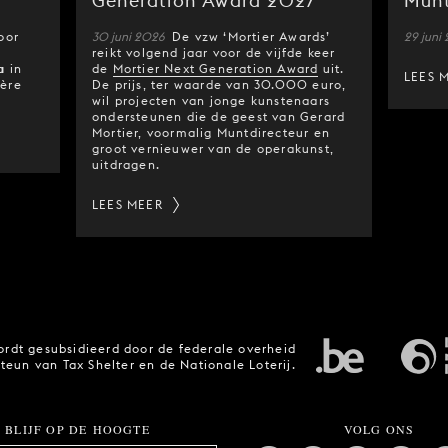
Generation Award 2027
Munt
oor
30 juni 2026
De vzw ‘Mortier Awards’
29 juni
reikt volgend jaar voor de vijfde keer
a
in
de
Mortier Next Generation Award
uit.
LEES 
ière
De prijs, ter waarde van 30.000 euro,
wil projecten van jonge kunstenaars
ondersteunen die de geest van Gerard
Mortier, voormalig Muntdirecteur en
groot vernieuwer van de operakunst,
uitdragen.
LEES MEER
rdt gesubsidieerd door de federale overheid
steun van Tax Shelter en de Nationale Loterij.
BLIJF OP DE HOOGTE
VOLG ONS