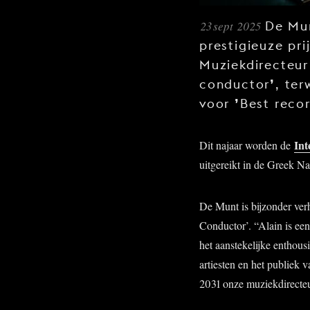
23 sept 2025
De Mu
prestigieuze pri
Muziekdirecteu
’
conductor
, te
’
voor
Best reco
Int
Dit najaar worden de
uitgereikt in de Greek N
De Munt is bijzonder ver
Conductor’. “Alain is een
het aanstekelijke enthou
artiesten en het publiek 
2031 onze muziekdirecteur