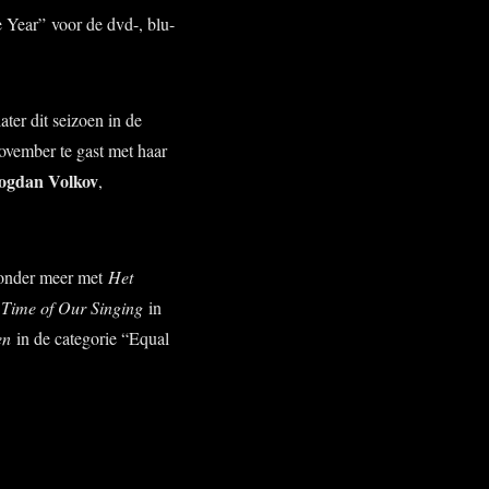
 Year” voor de dvd-, blu-
ater dit seizoen in de
ovember te gast met haar
ogdan Volkov
,
 onder meer met
Het
 Time of Our Singing
in
den
in de categorie “Equal