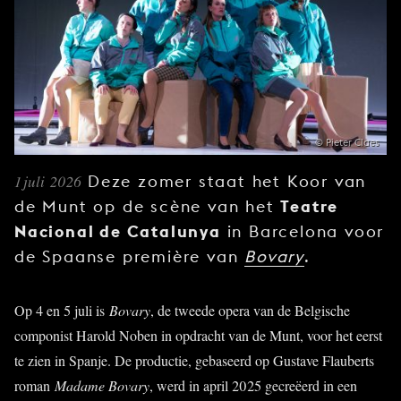
JONG
PUBLIEK
DE
MUNT
STEUN
ONS
© Pieter Claes
1 juli 2026
Deze zomer staat het Koor van
Teatre
de Munt op de scène van het
Nacional de Catalunya
in Barcelona voor
de Spaanse première van
Bovary
.
Op 4 en 5 juli is
Bovary
, de tweede opera van de Belgische
componist Harold Noben in opdracht van de Munt, voor het eerst
te zien in Spanje. De productie, gebaseerd op Gustave Flauberts
roman
Madame Bovary
, werd in april 2025 gecreëerd in een