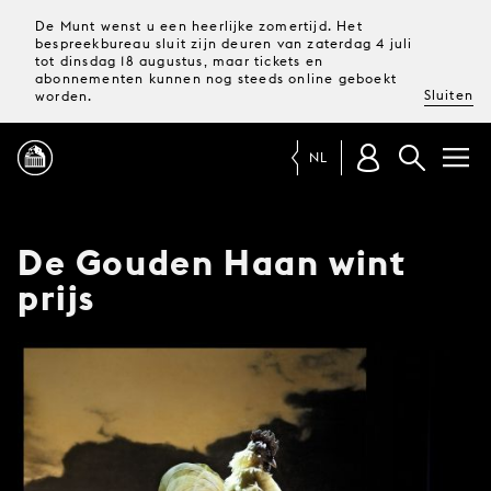
De Munt wenst u een heerlijke zomertijd. Het
bespreekbureau sluit zijn deuren van zaterdag 4 juli
tot dinsdag 18 augustus, maar tickets en
abonnementen kunnen nog steeds online geboekt
Sluiten
worden.
NL
PROGRAMMA
De Gouden Haan wint
prijs
MAGAZINE
TICKETS &
ABONNEMENTEN
UW
BEZOEK