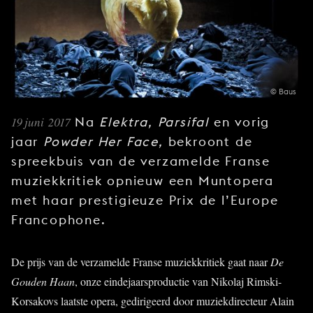
JONG
PUBLIEK
DE
MUNT
© Baus
STEUN
ONS
19 juni 2017
Na
Elektra, Parsifal
en vorig
jaar
Powder Her Face,
bekroont de
spreekbuis van de verzamelde Franse
muziekkritiek opnieuw een Muntopera
met haar prestigieuze Prix de l’Europe
Francophone.
De prijs van de verzamelde Franse muziekkritiek gaat naar
De
Gouden Haan
, onze eindejaarsproductie van Nikolaj Rimski-
Korsakovs laatste opera, gedirigeerd door muziekdirecteur Alain