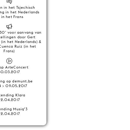
 in het Tsjechisch
ing in het Nederlands
 in het Frans
 30' voor aanvang van
tellingen door Gert
(in het Nederlands) &
Cuenca Ruiz (in het
Frans)
 op ArteConcert
30.03.2017
ing op demunt.be
4 > 09.05.2017
zending Klara
22.04.2017
ending Musiq’3
22.04.2017