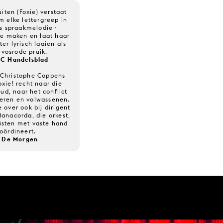
iten (Foxie) verstaat
m elke lettergreep in
s spraakmelodie・
te maken en laat haar
ter lyrisch laaien als
 vosrode pruik.
C Handelsblad
 Christophe Coppens
oxie! recht naar die
ud, naar het conflict
geren en volwassenen.
e over ook bij dirigent
anacorda, die orkest,
listen met vaste hand
oördineert.
 De Morgen