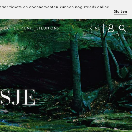
, maar tickets en abonnementen kunnen nog steeds online
Sluiten
LIEK
DE MUNT
STEUN ONS
NL
SJE