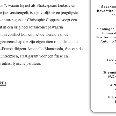
eam”
, waarin hij net als Shakespeare fantasie en
Gezongen
Boventitel
wijze verstrengelt, is zijn vrolijkste en jeugdigste
en
tenaar-regisseur Christophe Coppens voegt een
dit in een origineel totaalconcept waarin
Inleidingen
de voors
n in conflict komen met de wereld van de
Haelterman 
gemeenschap die zijn eigen riten rond de natuur
Antonio 
s-Franse dirigent Antonello Manacorda, één van de
Muntseizoen, staat garant voor een frisse en
Live
uiterst lyrische partituur.
Stream
19.0
 kB)
Uit
Uitz