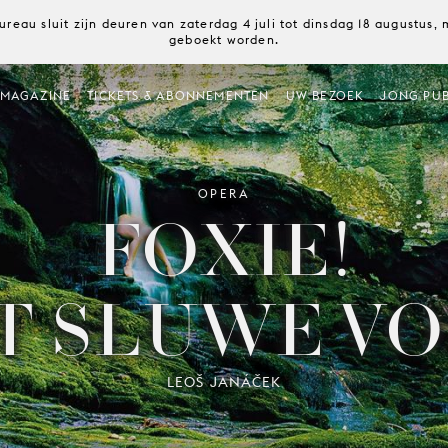
ureau sluit zijn deuren van zaterdag 4 juli tot dinsdag 18 augustus
geboekt worden.
MAGAZINE
TICKETS & ABONNEMENTEN
UW BEZOEK
JONG PUB
OPERA
FOXIE!
T SLUWE VO
LEOŠ JANÁČEK