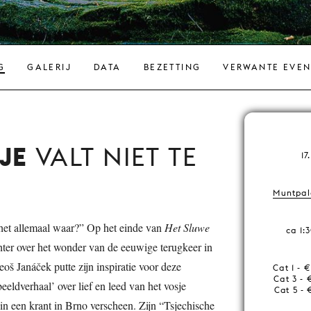
G
GALERIJ
DATA
BEZETTING
VERWANTE EVE
JE
VALT NIET TE
17
Muntpale
s het allemaal waar?” Op het einde van
Het
Sluwe
ca 1:
ter over het wonder van de eeuwige terugkeer in
eoš Janáček putte zijn inspiratie voor deze
Cat 1 - 
Cat 3 - 
eeldverhaal’ over lief en leed van het vosje
Cat 5 - 
in een krant in Brno verscheen. Zijn “Tsjechische