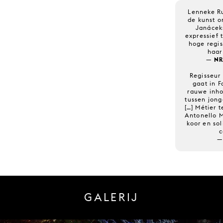
Lenneke Ru
de kunst o
Janácek
expressief 
hoge regis
haar
— NR
Regisseur
gaat in F
rauwe inho
tussen jon
[…] Métier t
Antonello M
koor en so
c
—
GALERIJ