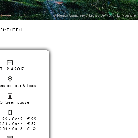
© Megan Cump, reworked by De Munt / La Monnaie
NEMENTEN
.3
–
2.4.2017
is op Tour & Taxis
30 (geen pauze)
€ 129 / Cat 2 - € 99
€ 84 / Cat 4 - € 59
€ 34 / Cat 6 - € 10