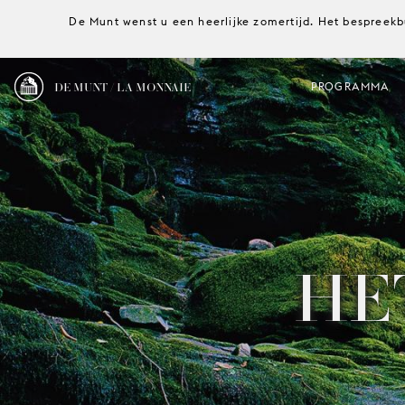
De Munt wenst u een heerlijke zomertijd. Het bespreekb
DE MUNT / LA MONNAIE
PROGRAMMA
HE