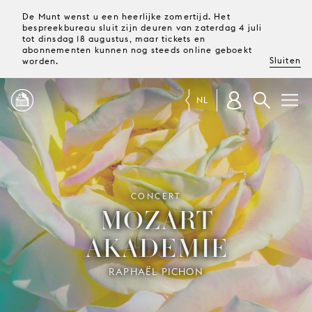
De Munt wenst u een heerlijke zomertijd. Het
bespreekbureau sluit zijn deuren van zaterdag 4 juli
tot dinsdag 18 augustus, maar tickets en
abonnementen kunnen nog steeds online geboekt
Sluiten
worden.
NL
PROGRAMMA
MAGAZINE
CONCERT
MOZART
AKADEMIE
TICKETS &
ABONNEMENTEN
RAPHAËL PICHON
UW
BEZOEK