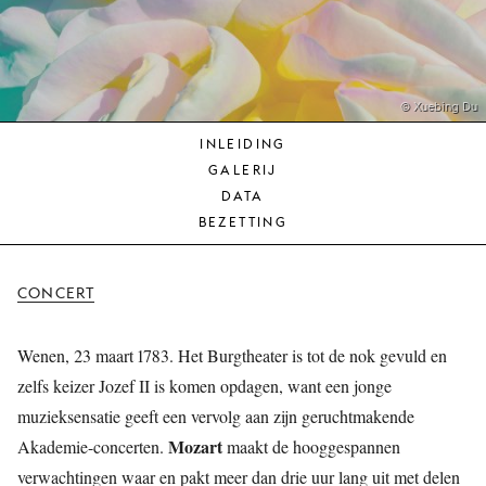
JONG
PUBLIEK
DE
MUNT
© Xuebing Du
INLEIDING
STEUN
GALERIJ
ONS
DATA
BEZETTING
CONCERT
Wenen, 23 maart 1783. Het Burgtheater is tot de nok gevuld en
zelfs keizer Jozef II is komen opdagen, want een jonge
muzieksensatie geeft een vervolg aan zijn geruchtmakende
Mozart
Akademie-concerten.
maakt de hooggespannen
verwachtingen waar en pakt meer dan drie uur lang uit met delen