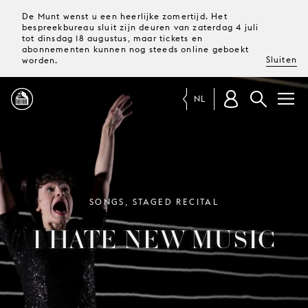
De Munt wenst u een heerlijke zomertijd. Het
bespreekbureau sluit zijn deuren van zaterdag 4 juli
tot dinsdag 18 augustus, maar tickets en
abonnementen kunnen nog steeds online geboekt
Sluiten
worden.
NL
PROGRAMMA
MAGAZINE
SONGS, STAGED RECITAL
I HATE NEW MUSIC
TICKETS &
ABONNEMENTEN
UW
BEZOEK