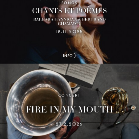
SONGS
CHANTS ET POÈMES
BARBARA HANNIGAN & BERTRAND
CHAMAYOU
12.11.2025
INFO
CONCERT
FIRE IN MY MOUTH
27.2.2026