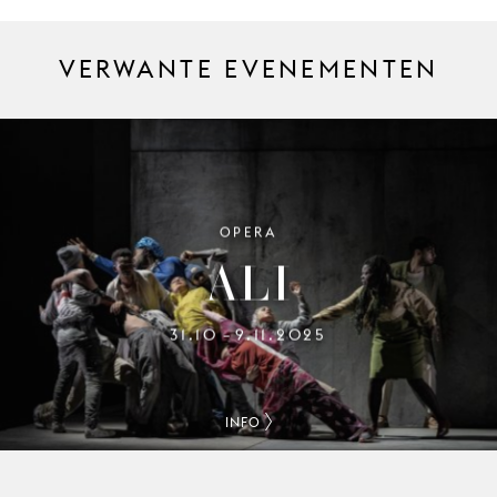
VERWANTE EVENEMENTEN
OPERA
ALI
31.10
9.11.2025
–
INFO