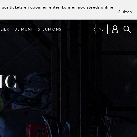
, maar tickets en abonnementen kunnen nog steeds online
Sluiten
LIEK
DE MUNT
STEUN ONS
NL
IC