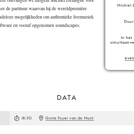
Michiel 
over de partituur waarvan hij de wereldpremière
indeloze mogelijkheden om authentieke livemuziek
Duur
 software en vooraf opgenomen soundscapes.
In het
simultaanve
eve
DATA
18:30
Grote Foyer van de Munt