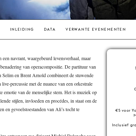
INLEIDING
DATA
VERWANTE EVENEMENTEN
van een navrant, waargebeurd levensverhaal, maar
benadering van operacompositie. De partituur van
en Selim en Brent Arnold combineert de stuwende
n live-percussie met de nuance van een orkestrale
te emotie van de menselijke stem. Het is muziek op
lende stijlen, invloeden en procédes, in staat om de
n en gevoelstoestanden van Ali’s tocht te
€5 voor Y
M
Inclusief gr
ière ontvangen we dirigent Michiel Delanghe voor