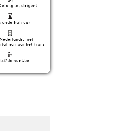
Delanghe, dirigent
: anderhalf uur
 Nederlands, met
rtaling naar het Frans
nts@demunt.be