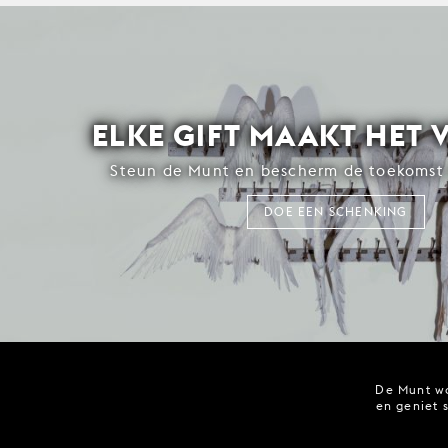
ELKE GIFT MAAKT HET 
Steun de Munt en bescherm de toekomst 
DOE EEN SCHENKING
De Munt wo
en geniet 