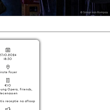
© Simon van Rompay
27.10.2024
18:30
Grote Foyer
€10
oung Opera, Friends,
ecenassen
atis receptie na afloop