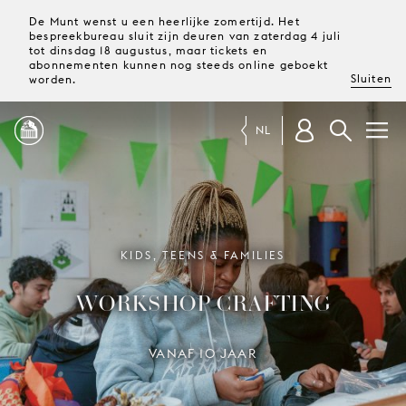
De Munt wenst u een heerlijke zomertijd. Het
bespreekbureau sluit zijn deuren van zaterdag 4 juli
tot dinsdag 18 augustus, maar tickets en
abonnementen kunnen nog steeds online geboekt
Sluiten
worden.
NL
PROGRAMMA
MAGAZINE
KIDS, TEENS & FAMILIES
WORKSHOP CRAFTING
TICKETS &
ABONNEMENTEN
VANAF 10 JAAR
UW
BEZOEK