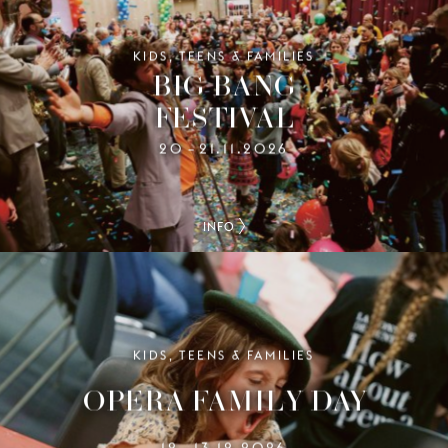
KIDS, TEENS & FAMILIES
BIG BANG
FESTIVAL
20
21.11.2026
–
INFO
KIDS, TEENS & FAMILIES
OPERA FAMILY DAY
12
13.12.2026
–