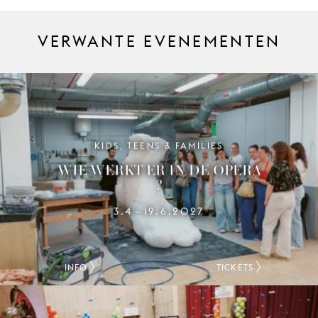
VERWANTE EVENEMENTEN
KIDS, TEENS & FAMILIES
WIE WERKT ER IN DE OPERA
?
3.4
19.6.2027
–
INFO
TICKETS