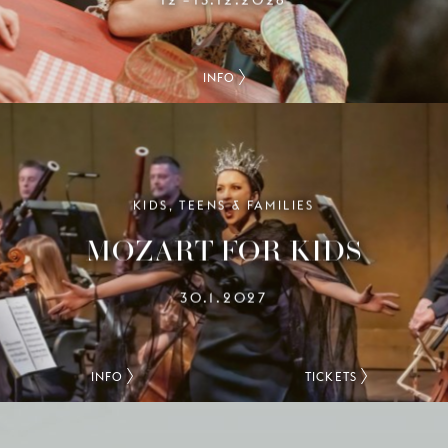
INFO
KIDS, TEENS & FAMILIES
MOZART FOR KIDS
30.1.2027
INFO
TICKETS