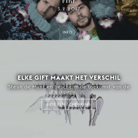
FIRE
3.2.2017
INFO
ELKE GIFT MAAKT HET VERSCHIL
Steun de Munt en bescherm de toekomst van de
opera.
DOE EEN SCHENKING