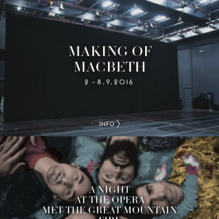
MAKING OF
MACBETH
2
8.9.2016
–
INFO
A NIGHT
AT THE OPERA
MET THE GREAT MOUNTAIN