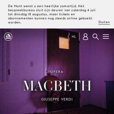
De Munt wenst u een heerlijke zomertijd. Het
bespreekbureau sluit zijn deuren van zaterdag 4 juli
tot dinsdag 18 augustus, maar tickets en
abonnementen kunnen nog steeds online geboekt
Sluiten
worden.
NL
PROGRAMMA
MAGAZINE
OPERA
MACBETH
TICKETS &
ABONNEMENTEN
GIUSEPPE VERDI
UW
BEZOEK