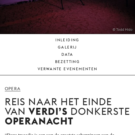
JONG
PUBLIEK
DE
MUNT
© Todd Hido
INLEIDING
STEUN
GALERIJ
ONS
DATA
BEZETTING
VERWANTE EVENEMENTEN
OPERA
REIS NAAR HET EINDE
VERDI’S
VAN
DONKERSTE
OPERANACHT
“Deze tragedie is een van de grootste scheppingen van de