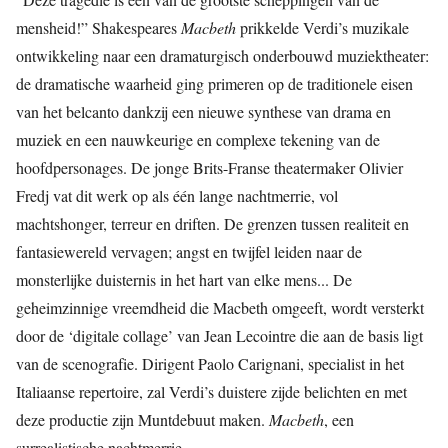
mensheid!” Shakespeares
Macbeth
prikkelde Verdi’s muzikale
ontwikkeling naar een dramaturgisch onderbouwd muziektheater:
de dramatische waarheid ging primeren op de traditionele eisen
van het belcanto dankzij een nieuwe synthese van drama en
muziek en een nauwkeurige en complexe tekening van de
hoofdpersonages. De jonge Brits-Franse theatermaker Olivier
Fredj vat dit werk op als één lange nachtmerrie, vol
machtshonger, terreur en driften. De grenzen tussen realiteit en
fantasiewereld vervagen; angst en twijfel leiden naar de
monsterlijke duisternis in het hart van elke mens... De
geheimzinnige vreemdheid die Macbeth omgeeft, wordt versterkt
door de ‘digitale collage’ van Jean Lecointre die aan de basis ligt
van de scenografie. Dirigent Paolo Carignani, specialist in het
Italiaanse repertoire, zal Verdi’s duistere zijde belichten en met
deze productie zijn Muntdebuut maken.
Macbeth
, een
surrealistische nachtmerrie.