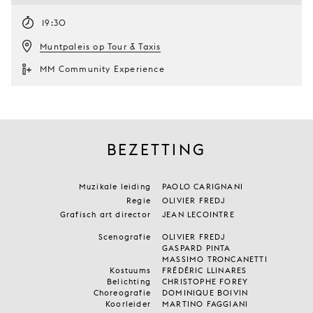
19:30
Muntpaleis op Tour & Taxis
MM Community Experience
BEZETTING
Muzikale leiding
PAOLO CARIGNANI
Regie
OLIVIER FREDJ
Grafisch art director
JEAN LECOINTRE
Scenografie
OLIVIER FREDJ
GASPARD PINTA
MASSIMO TRONCANETTI
Kostuums
FRÉDÉRIC LLINARES
Belichting
CHRISTOPHE FOREY
Choreografie
DOMINIQUE BOIVIN
Koorleider
MARTINO FAGGIANI