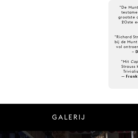
"De Munt
testame
grootste
20ste e
"Richard St
bij de Munt
vol ontroe
– 
"Mit
Cap
Strauss 
Trivial
— Frank
GALERIJ