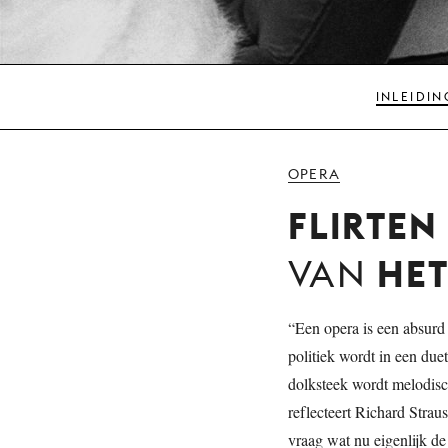
INLEIDIN
OPERA
FLIRTEN
HET
VAN
“Een opera is een absurd
politiek wordt in een due
dolksteek wordt melodisch
reflecteert Richard Strau
vraag wat nu eigenlijk de 