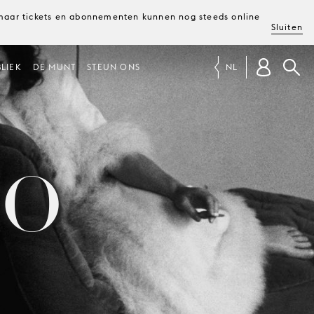
, maar tickets en abonnementen kunnen nog steeds online
Sluiten
LIEK
DE MUNT
STEUN ONS
NL
IO