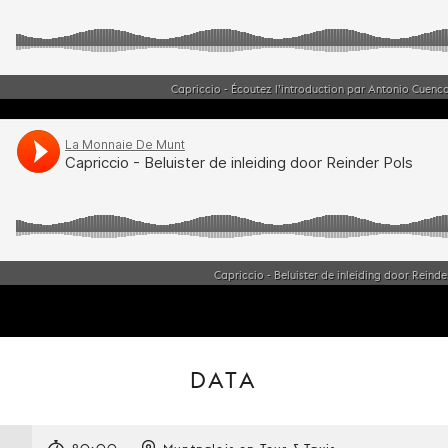
Capriccio - Écoutez l’introduction par Antonio Cuen
Capriccio - Beluister de inleiding door Rein
DATA