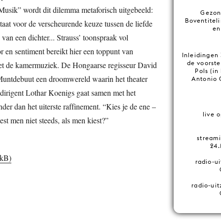
Musik” wordt dit dilemma metaforisch uitgebeeld:
Gezon
Boventitel
taat voor de verscheurende keuze tussen de liefde
en
van een dichter... Strauss’ toonspraak vol
r en sentiment bereikt hier een toppunt van
Inleidingen
de voorste
 met de kamermuziek. De Hongaarse regisseur David
Pols (in
Muntdebuut een droomwereld waarin het theater
Antonio 
n dirigent Lothar Koenigs gaat samen met het
der dan het uiterste raffinement. “Kies je de ene –
live 
iest men niet steeds, als men kiest?”
stream
24.
 kB)
radio-u
radio-ui