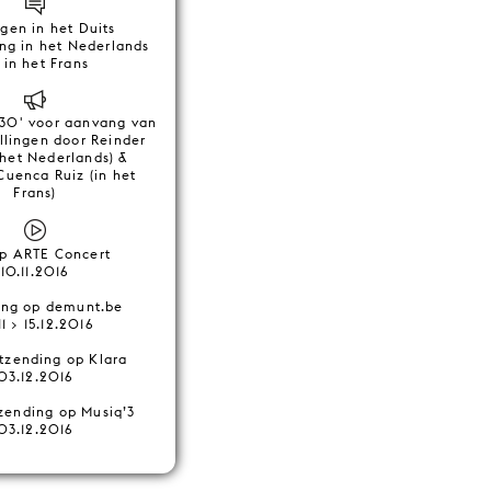
gen in het Duits
ing in het Nederlands
 in het Frans
 30' voor aanvang van
llingen door Reinder
 het Nederlands) &
Cuenca Ruiz (in het
Frans)
op ARTE Concert
10.11.2016
ing op demunt.be
11 > 15.12.2016
itzending op Klara
03.12.2016
tzending op Musiq’3
03.12.2016