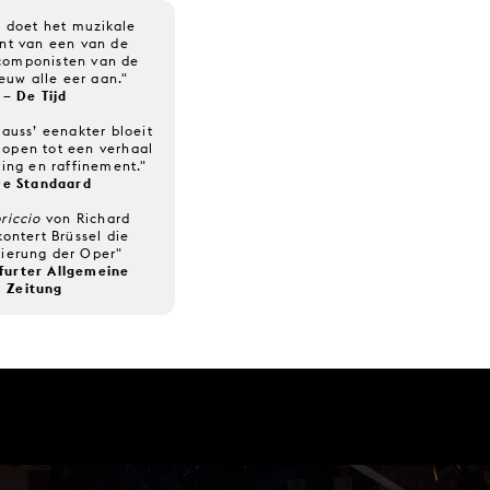
 doet het muzikale
nt van een van de
 componisten van de
euw alle eer aan."
– De Tijd
rauss’ eenakter bloeit
 open tot een verhaal
ring en raffinement."
De Standaard
riccio
von Richard
kontert Brüssel die
isierung der Oper"
furter Allgemeine
Zeitung