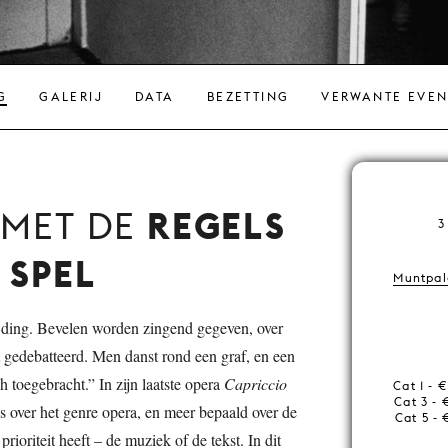
G
GALERIJ
DATA
BEZETTING
VERWANTE EVE
REGELS
MET DE
3
 SPEL
Muntpale
 ding. Bevelen worden zingend gegeven, over
t gedebatteerd. Men danst rond een graf, en een
 toegebracht.” In zijn laatste opera
Capriccio
Cat 1 - 
Cat 3 - 
ss over het genre opera, en meer bepaald over de
Cat 5 - 
prioriteit heeft – de muziek of de tekst. In dit