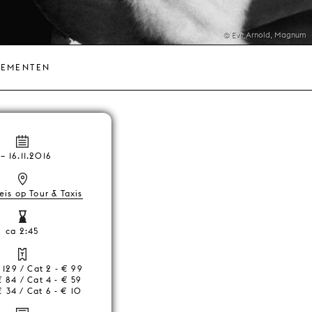
© Eve Arnold, Magnum
NEMENTEN
–
16.11.2016
is op Tour & Taxis
ca 2:45
€ 129 / Cat 2 - € 99
€ 84 / Cat 4 - € 59
€ 34 / Cat 6 - € 10