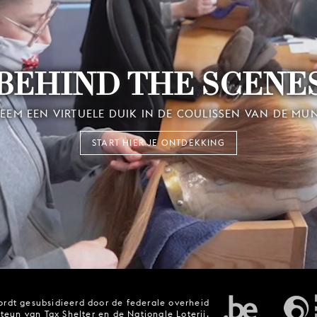
BEHIND THE SCENE
EEM EEN VIRTUELE DUIK IN DE COULISSEN VAN DE MU
START HIER JE ONTDEKKING
rdt gesubsidieerd door de federale overheid
steun van Tax Shelter en de Nationale Loterij.