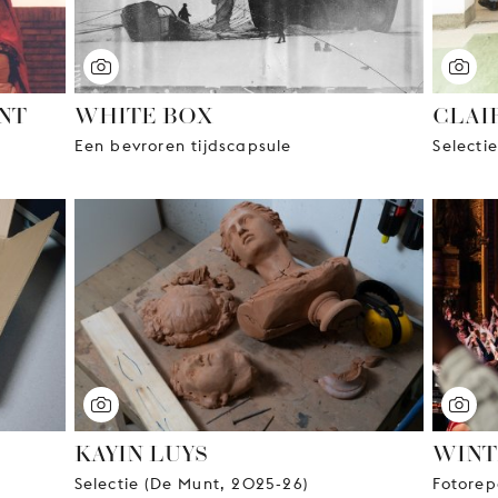
NT
WHITE BOX
CLAI
Een bevroren tijdscapsule
Selecti
KAYIN LUYS
WINT
Selectie (De Munt, 2025-26)
Fotorep