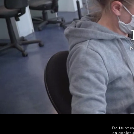
N
De Munt wo
en geniet 