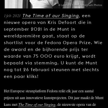
JONG
© Leonard Freed – Magnum Photos
PUBLIEK
1 feb 2021
The Time of our Singing
, een
DE
nieuwe opera van Kris Defoort die in
MUNT
september 2021 in de Munt in
STEUN
wereldpremière gaat, staat op de
ONS
shortlist voor de Fedora Opera Prize. Wie
de award en de bijhorende prijs ter
waarde van 75 000 euro krijgt, wordt
bepaald via stemming. U kunt de Munt
nog tot 26 februari steunen met slechts
een paar kliks!
Het Europese steunplatform Fedora reikt elk jaar een aantal
prijzen uit aan innovatieve kunstprojecten. Dit jaar maakt de Munt
kans met
The Time of our Singing
, de nieuwste opera van de