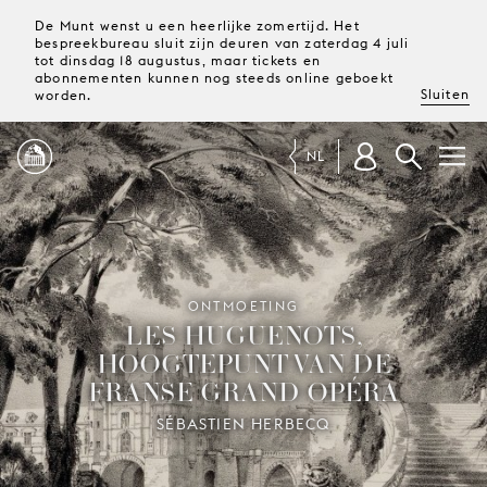
De Munt wenst u een heerlijke zomertijd. Het
bespreekbureau sluit zijn deuren van zaterdag 4 juli
tot dinsdag 18 augustus, maar tickets en
abonnementen kunnen nog steeds online geboekt
Sluiten
worden.
NL
PROGRAMMA
MAGAZINE
ONTMOETING
LES HUGUENOTS,
HOOGTEPUNT VAN DE
TICKETS &
FRANSE GRAND OPÉRA
ABONNEMENTEN
SÉBASTIEN HERBECQ
UW
BEZOEK