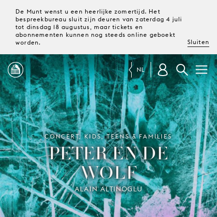
De Munt wenst u een heerlijke zomertijd. Het
bespreekbureau sluit zijn deuren van zaterdag 4 juli
tot dinsdag 18 augustus, maar tickets en
abonnementen kunnen nog steeds online geboekt
Sluiten
worden.
NL
PROGRAMMA
MAGAZINE
CONCERT, KIDS, TEENS & FAMILIES
PETER EN DE
WOLF
TICKETS &
ABONNEMENTEN
ALAIN ALTINOGLU
UW
BEZOEK