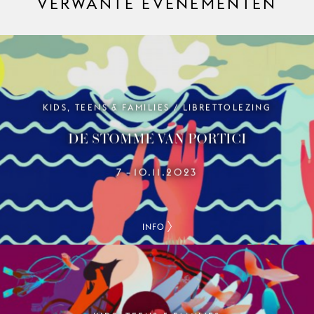
VERWANTE EVENEMENTEN
KIDS, TEENS & FAMILIES / LIBRETTOLEZING
DE STOMME VAN PORTICI
7
10.11.2023
–
INFO