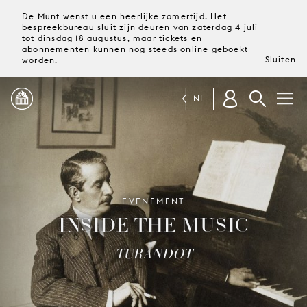
De Munt wenst u een heerlijke zomertijd. Het
bespreekbureau sluit zijn deuren van zaterdag 4 juli
tot dinsdag 18 augustus, maar tickets en
abonnementen kunnen nog steeds online geboekt
Sluiten
worden.
NL
PROGRAMMA
MAGAZINE
EVENEMENT
INSIDE THE MUSIC
TICKETS &
ABONNEMENTEN
TURANDOT
UW
BEZOEK