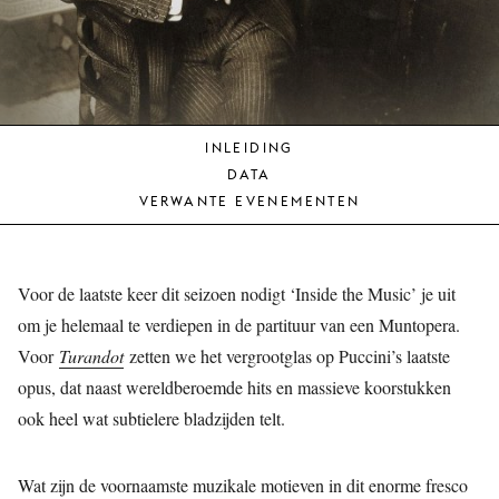
JONG
PUBLIEK
DE
MUNT
INLEIDING
STEUN
DATA
ONS
VERWANTE EVENEMENTEN
Voor de laatste keer dit seizoen nodigt ‘Inside the Music’ je uit
om je helemaal te verdiepen in de partituur van een Muntopera.
Voor
Turandot
zetten we het vergrootglas op Puccini’s laatste
opus, dat naast wereldberoemde hits en massieve koorstukken
ook heel wat subtielere bladzijden telt.
Wat zijn de voornaamste muzikale motieven in dit enorme fresco