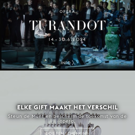
OPERA
TURANDOT
14
30.6.2024
–
INFO
ELKE GIFT MAAKT HET VERSCHIL
Steun de Munt en bescherm de toekomst van de
opera.
DOE EEN SCHENKING