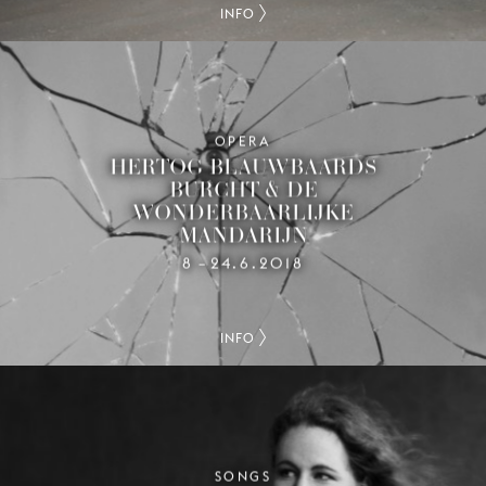
INFO
OPERA
HERTOG BLAUWBAARDS
BURCHT & DE
WONDERBAARLIJKE
MANDARIJN
8
24.6.2018
–
INFO
SONGS