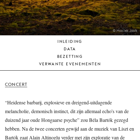
JONG
PUBLIEK
DE
MUNT
© Maciek Jasik
INLEIDING
STEUN
DATA
ONS
BEZETTING
VERWANTE EVENEMENTEN
CONCERT
“Heidense barbarij, explosieve en dreigend-uitdagende
melancholie, demonisch instinct, dit zijn allemaal echo’s van de
duizend jaar oude Hongaarse psyche” zou Béla Bartók gezegd
hebben. Na de twee concerten gewijd aan de muziek van Liszt en
Bartók gaat Alain Altinoglu verder met zijn exploratie van de