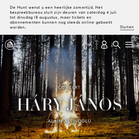
De Munt wenst u een heerlijke zomertijd. Het
bespreekbureau sluit zijn deuren van zaterdag 4 juli
tot dinsdag 18 augustus, maar tickets en
abonnementen kunnen nog steeds online geboekt
Sluiten
worden.
NL
PROGRAMMA
MAGAZINE
CONCERT
HÁRY JÁNOS
TICKETS &
ABONNEMENTEN
ALAIN ALTINOGLU
UW
BEZOEK