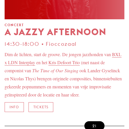
CONCERT
A JAZZY AFTERNOON
14:30-18:00 • Fioccozaal
Dim de lichten, start de groove. De jongen jazzhonden van
BXL
x LDN Interplay
en het
Kris Defoort Trio
(met naast de
componist van
The Time of Our Singing
ook Lander Gyselinck
en Nicolas Thys) brengen originele composities, binnenstebuiten
gekeerde popnummers en momenten van vrije improvisatie
geïnspireerd door de locatie en haar sfeer.
INFO
TICKETS
21