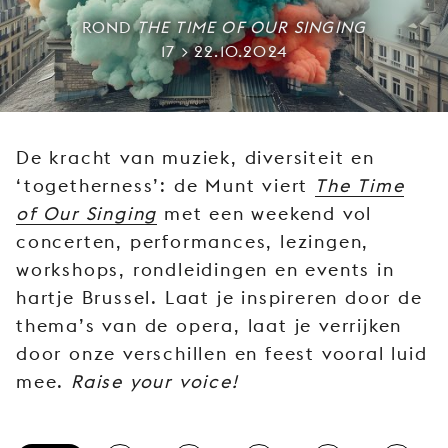
JONG
ROND
THE TIME OF OUR SINGING
PUBLIEK
17 > 22.10.2024
DE
MUNT
STEUN
De kracht van muziek, diversiteit en
ONS
‘togetherness’: de Munt viert
The Time
of Our Singing
met een weekend vol
concerten, performances, lezingen,
workshops, rondleidingen en events in
hartje Brussel. Laat je inspireren door de
thema’s van de opera, laat je verrijken
door onze verschillen en feest vooral luid
mee.
Raise your voice!