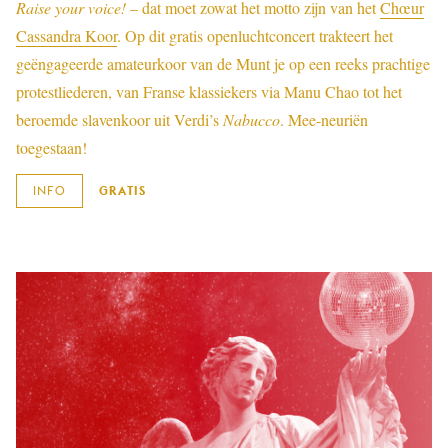
Raise your voice!
– dat moet zowat het motto zijn van het
Chœur
Cassandra Koor
. Op dit gratis openluchtconcert trakteert het
geëngageerde amateurkoor van de Munt je op een reeks prachtige
protestliederen, van Franse klassiekers via Manu Chao tot het
beroemde slavenkoor uit Verdi’s
Nabucco
. Mee-neuriën
toegestaan!
INFO
GRATIS