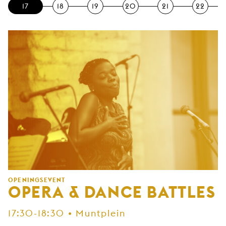
17
17
18
19
20
21
22
OPENINGSEVENT
OPERA & DANCE BATTLES
17:30-18:30 • Muntplein