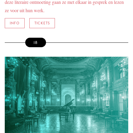
deze literaire ontmoeting gaan ze met elkaar in gesprek en lezen
ze voor uit hun werk.
INFO
TICKETS
18