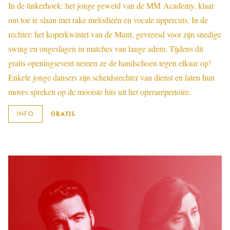
In de linkerhoek: het jonge geweld van de MM Academy, klaar
om toe te slaan met rake melodieën en vocale uppercuts. In de
rechter: het koperkwintet van de Munt, gevreesd voor zijn snedige
swing en ongeslagen in matches van lange adem. Tijdens dit
gratis openingsevent nemen ze de handschoen tegen elkaar op!
Enkele jonge dansers zijn scheidsrechter van dienst en laten hun
moves spreken op de mooiste hits uit het operarepertoire.
INFO
GRATIS