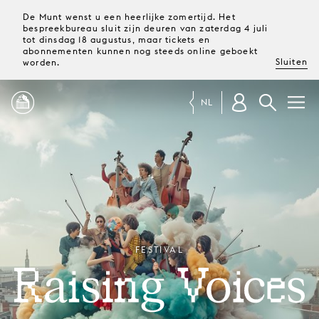
De Munt wenst u een heerlijke zomertijd. Het
bespreekbureau sluit zijn deuren van zaterdag 4 juli
tot dinsdag 18 augustus, maar tickets en
abonnementen kunnen nog steeds online geboekt
Sluiten
worden.
NL
PROGRAMMA
MAGAZINE
TICKETS &
FESTIVAL
ABONNEMENTEN
RAISING VOICES
UW
BEZOEK